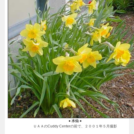
● 水仙 ●
ＵＡＡのCuddy Centerの前で、２００１年５月撮影