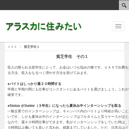
Toggl
naviga
ＵＡＡ
貧乏学生１
貧乏学生 その１
収入の限られる留学生にとって、お金はいつも悩みの種です。ＵＡＡで出費を
る方法、収入をなるべく増やす方法を挙げてみます。
●バイトはしっかり週２０時間する
学期と学期の間にも仕事がコンスタントにあるバイトを選びましょう。これが
確実です。
●Status がJunior（３年生）になったら夏休み中インターンシップを取る
一般企業でのインターンシップは、キャンパス内のバイトより時給が高いこと
いです。しかも夏休み中のインターンシップはフルタイムと言うケースがほと
なので、週４０時間仕事ができます。私がインターンシップをしていた時は、
０時間以上働いても良いと言われ、残業までしていました。ただ、注意点はイ