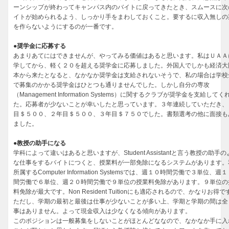
ーンシップが終わってキャンパス内のバイトに戻ってきたとき、スムースに次
イトが始められるよう、しっかり手をまわしておくこと。要するに収入無しの
を作らないようにするのが一番です。
●奨学金に応募する
あまりあてにはできませんが、やってみる価値はあると思います。私はＵＡＡ
学してから、軽く２０を超える奨学金に応募しました。外国人でしかも経済大
本から来たとなると、なかなか奨学金は支給されないそうで、私の場合は学校
で募集のかかる奨学金はひとつも通りませんでした。しかし自分の専攻
（Management Information Systems）に関するクラブが奨学金を支給して
た。応募者が少ないことが幸いしたと思っています。３年連続していただき、
目＄５００、２年目＄５００、３年目＄７５０でした。書類選考の他に面接も
ました。
●教授の助手になる
学科によって違いはあると思いますが、Student Assistantと言う教授の助手の
な仕事をするバイトにつくと、授業料が一部免除になるシステムがあります。
所属するComputer Information Systemsでは、週１０時間労働で３単位、週
間労働で６単位、週２０時間労働で９単位の授業料免除があります。９単位の
料免除が最大です。Non Resident Tuitionにも適応されるので、かなりお得で
ただし、学期の最初と最後は仕事が少ないことが多い上、学期と学期の間は全
事はありません。よって現金収入は少なくなる傾向があります。
このポジションは一般募集をしないことがほとんどななので、なかなか手に入