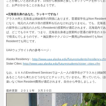
ことが難しいと思われます。日頃から教授陣と接してネットワークを作ってお
と、お声がかかることがあるようです。
●北海道出身のあなた、ラッキーですね！
アラスカ州と北海道は姉妹都市の関係にあります。普通留学生はNon Residen
になり、地元の人の約３倍の授業料を払わなければなりません。でも、北海道
の留学生には地元の人が払うResidentの授業料が適応されます。北海道内で
ば、どこでもＯＫです。つまり、北海道出身者は授業料が普通の留学生の３分
で情済んでしまうのです。＊施設費やテクノロジー費用はResidentでもNon
Residentでも同じです。
UAAウェブサイト内の参考ページ：
http://www.uaa.alaska.edu/futurestudents/residency.cf
Alaska Residency：
http://www.uaa.alaska.edu/futurestudents/sister_cities.cfm
Sister Cities:
なお、ＵＡＡのEnrollment Servicesでは一人一人の留学生がアラスカと姉妹
あるところから来たかどうかなどとチェックしていません。黙っていたら、ほ
違いなくNon Resident費用が適応されます。自分から申告しましょう。
最終更新 ２０１１年 ３月３０日