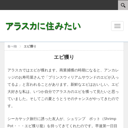
Toggl
naviga
食べ物
エビ獲り
エビ獲り
アラスカではエビが獲れます。商業捕獲の時期になると、アンカレ
ッジのお寿司屋さんで「プリンスウィリアムサウンドのエビが入っ
てるよ」と言われることがあります。新鮮なエビはおいしい。エビ
大好きな私は、いつか自分でアラスカのエビを獲って見たいと思っ
ていました。そしてこの夏とうとうそのチャンスがやってきたので
す。
シーカヤック旅行に誘った友人が、シュリンプ ポット（Shrimp
Pot・・・エビ獲り籠）を持ってきてくれたのです。早速第一日目