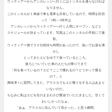
ウィティアーからアンカレッジへ行くにはトンネルを通らなければ
なりません。
このトンネルが１車線で車も電車も共有しているので、時間を区切
って「○時～○時半は
アンカレッジからウィティアーへ行く人用にオープン」などと
スケジュールが決まっています。写真はこのトンネルの手前にて撮
影。
ウィティアー側で３０分程待ち時間があったので、急いでお湯を沸
かし
とってきたエビをゆでて食べているところ。
後ろについていた車の人たちが降りてきて
「何を食べているの？エビ？ここで獲れるの？どうやって獲る
の？」と
興味津々に質問してきた。アラスカでもエビ獲りをする人はあまり
いないのだ。
ちなみに私はエビを生のままわさび醤油でいただきました。甘くて
おいしかったなぁ。
「あぁ、アラスカに住んでいて良かった」と思う瞬間。