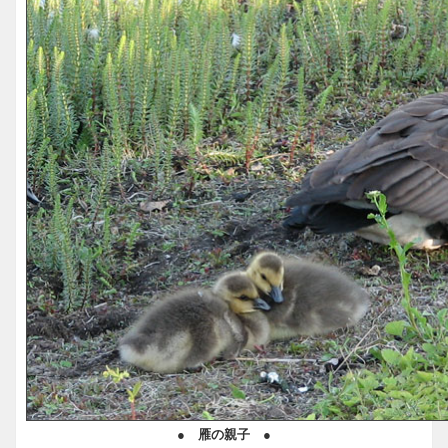
● 雁の親子 ●