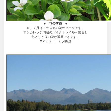
●
花の季節
●
６、７月はアラスカの花のピークです。
アンカレッジ周辺のバイクトレイルへ出ると
色とりどりの花が観察できます。
２００７年 ６月撮影