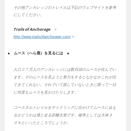
その他アンカレッジのトレイルは下記のウェブサイトを参考
にしてください。
Trails of Anchorage
<
http://www.trailsofanchorage.com/
>
● ムース（へら鹿）を見るには ●
人口２７万人のアンカレッジには数百頭のムースが住んでい
ます。そのムースを見ようと努力をするとなかなかこれが出
てきてくれない。それでいて探していないときに限って一日
に何度もムースを見かけたりします。
コースタルトレイルをサイクリングに出かけてムースに会え
るかどうかは運と走る距離次第です。確率としては大体３
０％といったところでしょうか。