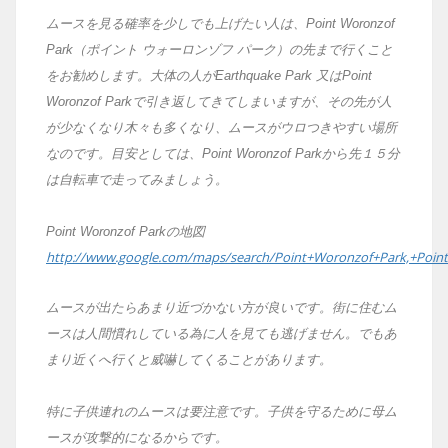
ムースを見る確率を少しでも上げたい人は、Point Woronzof
Park（ポイント ウォーロンゾフ パーク）の先まで行くこと
をお勧めします。大体の人がEarthquake Park 又はPoint
Woronzof Parkで引き返してきてしまいますが、その先が人
が少なくなり木々も多くなり、ムースがウロつきやすい場所
なのです。目安としては、Point Woronzof Parkから先１５分
は自転車で走ってみましょう。
Point Woronzof Parkの地図
http://www.google.com/maps/search/Point+Woronzof+Park,+Poin
ムースが出たらあまり近づかない方が良いです。街に住むム
ースは人間
慣れしている為に人を見ても逃げません。でもあ
まり近くへ行くと威嚇してくることがあります。
特に子供連れのムースは要注意です。子供を守るために母ム
ースが攻撃的になるからです。