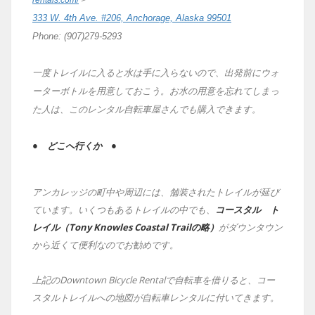
rentals.com/
>
333 W. 4th Ave. #206, Anchorage, Alaska 99501
Phone: (907)279-5293
一度トレイルに入ると水は手に入らないので、出発前にウォ
ーターボトルを用意しておこう。お水の用意を忘れてしまっ
た人は、このレンタル自転車屋さんでも購入できます。
● どこへ行くか ●
アンカレッジの町中や周辺には、舗装されたトレイルが延び
ています。いくつもあるトレイルの中でも、
コースタル ト
レイル（Tony Knowles Coastal Trailの略）
がダウンタウン
から近くて便利なのでお勧めです。
上記のDowntown Bicycle Rentalで自転車を借りると、コー
スタルトレイルへの地図が自転車レンタルに付いてきます。