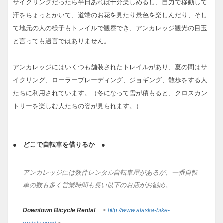
サイクリングだったら半日あれば十分楽しめるし、自力で移動して
汗をちょっとかいて、道端のお花を見たり景色を楽しんだり、そし
て地元の人の様子もトレイルで観察でき、アンカレッジ観光の目玉
と言っても過言ではありません。
アンカレッジにはいくつも舗装されたトレイルがあり、夏の間はサ
イクリング、ローラーブレーディング、ジョギング、散歩をする人
たちに利用されています。（冬になって雪が積もると、クロスカン
トリーを楽しむ人たちの姿が見られます。）
● どこで自転車を借りるか ●
アンカレッジには数件レンタル自転車屋があるが、一番自転
車の数も多く営業時間も長い以下のお店がお勧め。
Downtown Bicycle Rental
<
http://www.alaska-bike-