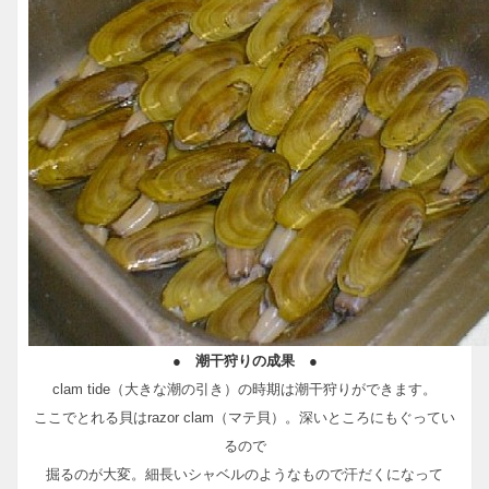
● 潮干狩りの成果 ●
clam tide（大きな潮の引き）の時期は潮干狩りができます。
ここでとれる貝はrazor clam（マテ貝）。深いところにもぐってい
るので
掘るのが大変。細長いシャベルのようなもので汗だくになって