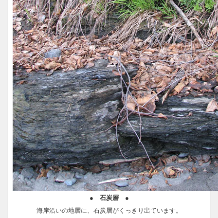
● 石炭層 ●
海岸沿いの地層に、石炭層がくっきり出ています。