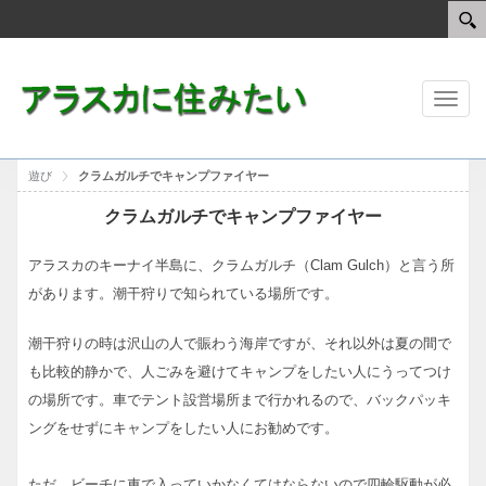
Toggl
naviga
遊び
クラムガルチでキャンプファイヤー
クラムガルチでキャンプファイヤー
アラスカのキーナイ半島に、クラムガルチ（Clam Gulch）と言う所
があります。潮干狩りで知られている場所です。
潮干狩りの時は沢山の人で賑わう海岸ですが、それ以外は夏の間で
も比較的静かで、人ごみを避けてキャンプをしたい人にうってつけ
の場所です。車でテント設営場所まで行かれるので、バックパッキ
ングをせずにキャンプをしたい人にお勧めです。
ただ、ビーチに車で入っていかなくてはならないので四輪駆動が必