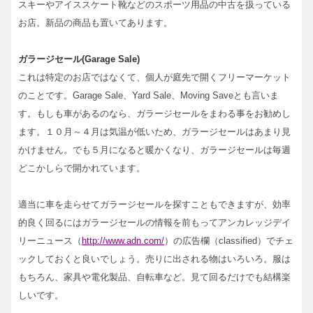
スキーやアイススケート靴などのスポーツ用品の中古を扱っている
お店。新品の商品も置いてあります。
ガラージセール(Garage Sale)
これは特定のお店ではなくて、個人が庭先で開くフリーマーケット
のことです。Garage Sale、Yard Sale、Moving Saveとも言いま
す。もしも車があるのなら、ガラージセールをまわる事をお勧めし
ます。１０月～４月は気温が低いため、ガラージセールはあまり見
かけません。でも５月になると暖かくなり、ガラージセールは毎週
どこかしらで開かれています。
適当に車を走らせてガラージセールを探すこともできますが、効率
的良く回るにはガラージセールの情報を前もってアンカレッジデイ
リーニュース（
http://www.adn.com/
）の広告欄（classified）でチェ
ックしておくと良いでしょう。売りに出される物はいろいろ。服は
もちろん、家具や電化製品、自転車など。見て回るだけでも結構楽
しいです。