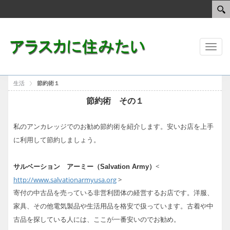
Toggl
naviga
生活
節約術１
節約術 その１
私のアンカレッジでのお勧め節約術を紹介します。安いお店を上手
に利用して節約しましょう。
<
サルベーション アーミー（Salvation Army）
http://www.salvationarmyusa.org
>
寄付の中古品を売っている非営利団体の経営するお店です。洋服、
家具、その他電気製品や生活用品を格安で扱っています。古着や中
古品を探している人には、ここが一番安いのでお勧め。