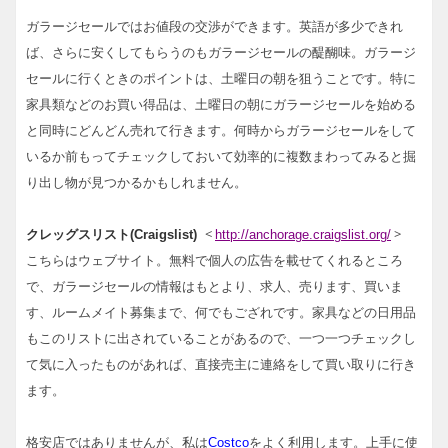
ガラージセールではお値段の交渉ができます。英語が多少できれ
ば、さらに安くしてもらうのもガラージセールの醍醐味。ガラージ
セールに行くときのポイントは、土曜日の朝を狙うことです。特に
家具類などのお買い得品は、土曜日の朝にガラージセールを始める
と同時にどんどん売れて行きます。何時からガラージセールをして
いるか前もってチェックしておいて効率的に複数まわってみると掘
り出し物が見つかるかもしれません。
<
>
クレッグスリスト(Craigslist)
http://anchorage.craigslist.org/
こちらはウェブサイト。無料で個人の広告を載せてくれるところ
で、ガラージセールの情報はもとより、求人、売ります、買いま
す、ルームメイト募集まで、何でもござれです。家具などの日用品
もこのリストに出されていることがあるので、一つ一つチェックし
て気に入ったものがあれば、直接売主に連絡をして買い取りに行き
ます。
格安店ではありませんが、私は
Costco
をよく利用します。上手に使