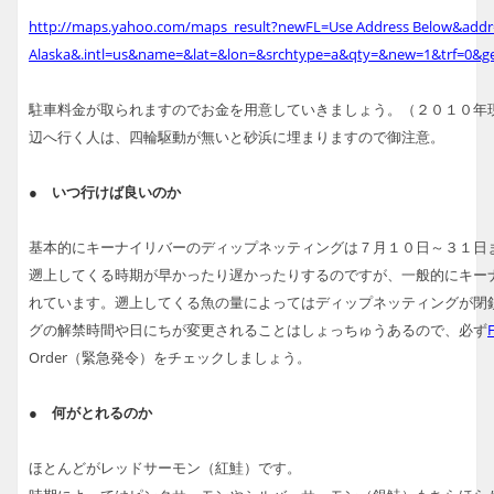
http://maps.yahoo.com/maps_result?newFL=Use Address Below&addr=
Alaska&.intl=us&name=&lat=&lon=&srchtype=a&qty=&new=1&trf=0&
駐車料金が取られますのでお金を用意していきましょう。（２０１０年
辺へ行く人は、四輪駆動が無いと砂浜に埋まりますので御注意。
● いつ行けば良いのか
基本的にキーナイリバーのディップネッティングは７月１０日～３１日
遡上してくる時期が早かったり遅かったりするのですが、一般的にキー
れています。遡上してくる魚の量によってはディップネッティングが閉
グの解禁時間や日にちが変更されることはしょっちゅうあるので、必ず
Order（緊急発令）をチェックしましょう。
● 何がとれるのか
ほとんどがレッドサーモン（紅鮭）です。