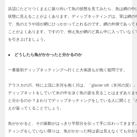
浜辺にたどりつくまえに振り向いて魚の状態を見てみたら、魚は網の中
状態に見えることがよくあります。ディップネッティングは、実は網の
で、魚のエラや頭が網にひっかかってとれるのです。網の外側であって
ことがよくあります。ですので、例え魚が網のど真ん中に入っていなく
を引き上げましょう。
● どうしたら魚がかかったと分かるのか
一番最初ディップネッティングへ行くと大体誰もが抱く疑問です。
アラスカの川、特に上流に氷河を抱く川は、「glacier silt（氷河の
ディップネットをしていて水の中を泳ぐ魚の姿を見ることはまずありま
と分かるのか？まわりでディップネッティングをしている人に聞くと「
えが返ってくることでしょう。
魚がかかると、その振動がはっきり竿部分を伝って手に伝わってきます
ティングをしていない限りは、魚がかかった時は姿は見えなくても分か