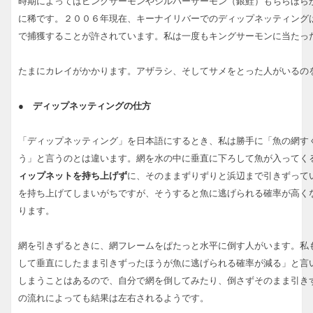
時期によってはピンクサーモンやシルバーサーモン（銀鮭）もちらほら
に稀です。２００６年現在、キーナイリバーでのディップネッティング
で捕獲することが許されています。私は一度もキングサーモンに当たっ
たまにカレイがかかります。アザラシ、そしてサメをとった人がいるの
● ディップネッティングの仕方
「ディップネッティング」を日本語にするとき、私は勝手に「魚の網す
う」と言うのとは違います。網を水の中に垂直に下ろして魚が入ってく
ィップネットを持ち上げず
に、そのままずりずりと浜辺まで引きずって
を持ち上げてしまいがちですが、そうすると魚に逃げられる確率が高く
ります。
網を引きずるときに、網フレームをぱたっと水平に倒す人がいます。私
して垂直にしたまま引きずったほうが魚に逃げられる確率が減る」と言
しまうことはあるので、自分で網を倒してみたり、倒さずそのまま引き
の流れによっても結果は左右されるようです。