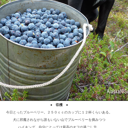
● 収穫 ●
今日とったブルーベリー。２５０ｃｃのカップに１２杯くらいある。
犬に邪魔されながら誰もいない山でブルーベリーを摘みつつ
ハイキング。自分にとっては最高のオフの過ごし方。