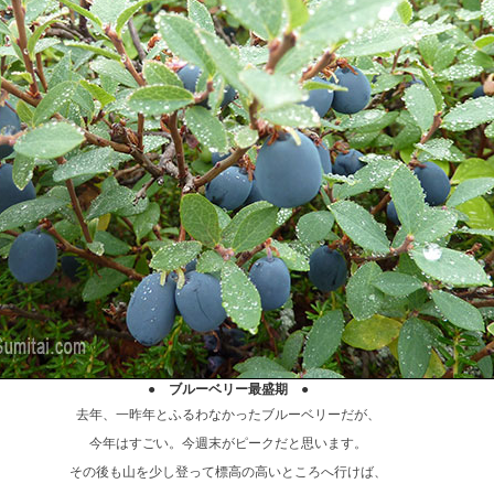
● ブルーベリー最盛期 ●
去年、一昨年とふるわなかったブルーベリーだが、
今年はすごい。今週末がピークだと思います。
その後も山を少し登って標高の高いところへ行けば、