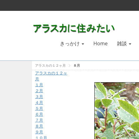
きっかけ
Home
雑談
アラスカの１２ヶ月
８月
アラスカの１２ヶ
月
１月
２月
３月
４月
５月
６月
７月
８月
９月
１０月