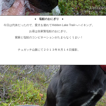
● 塩鮭のおにぎり ●
今日は代休だったので、愛犬を連れてHidden Lake Trailへハイキング。
お昼は自家製塩鮭のおにぎり。
紫蘇と塩鮭のコンビネーションがたまらなくうまい！
チュガッチ山脈にて２０１３年８月１４日撮影。